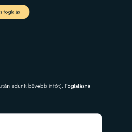
s foglalás
s után adunk bővebb infót).
Foglalásnál