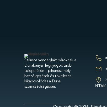
Stílusos vendégház pároknak a
Dunakanyar legnyugodtabb
településén – pihenés, mély
beszélgetések és tökéletes
2
kikapcsolódás a Duna
NTAK:
szomszédságában.
Copyright @ 2026. Készítet