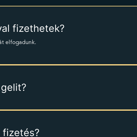
al fizethetek?
át elfogadunk.
gelit?
 fizetés?