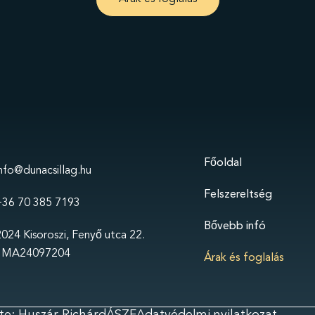
Főoldal
info@dunacsillag.hu
Felszereltség
+36 70 385 7193
Bővebb infó
024 Kisoroszi, Fenyő utca 22.
 MA24097204
Árak és foglalás
te: Huszár Richárd
ÁSZF
Adatvédelmi nyilatkozat