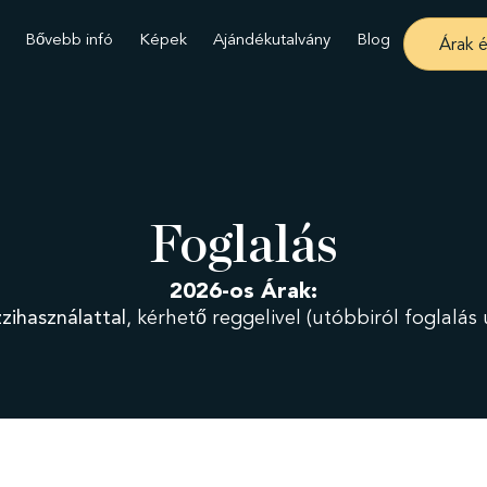
Bővebb infó
Képek
Ajándékutalvány
Blog
Árak é
Foglalás
2026-os Árak:
zihasználattal
, kérhető reggelivel (utóbbiról foglalá