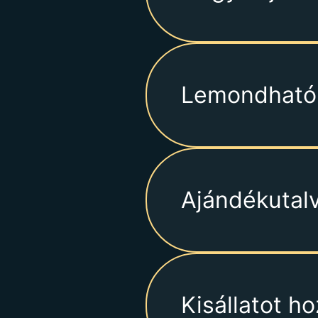
Lemondható 
Ajándékutal
Kisállatot h