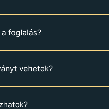
a foglalás?
ványt vehetek?
ozhatok?