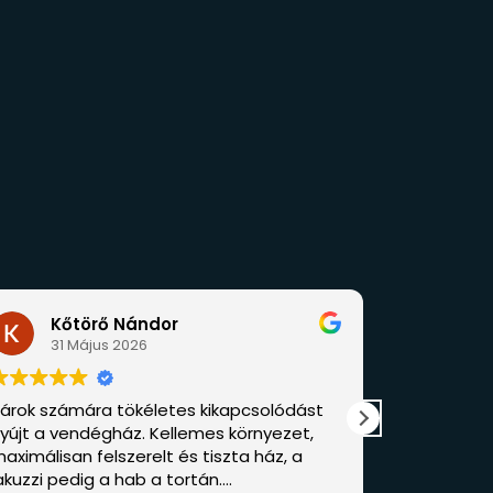
or
Gabriella Csányi
29 Április 2026
etes kikapcsolódást
Szuper volt a hely, nagyon jó 
Kellemes környezet,
magunkat! A szállás tiszta és
t és tiszta ház, a
volt. Nagyon segítőkész volt 
 tortán.
foglalással kapcsolatban, rész