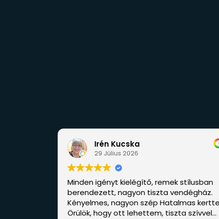
Irén Kucska
An
29 Július 2026
31 
Minden igényt kielégítő, remek stílusban
Ideális he
berendezett, nagyon tiszta vendégház.
rohanó hét
Kényelmes, nagyon szép Hatalmas kerttel.
modern, szu
Örülök, hogy ott lehettem, tiszta szívvel
igényes. J