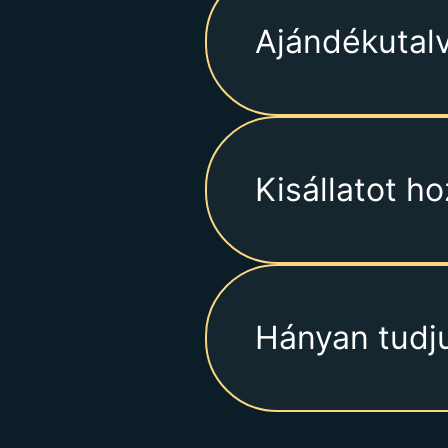
Ajándékutal
Kisállatot h
Hányan tudjuk