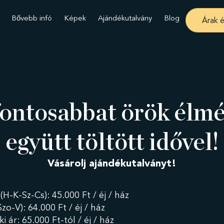
Bővebb infó
Képek
Ajándékutalvány
Blog
Árak é
fontosabbat örök élmé
együtt töltött idővel!
Vásárolj ajándékutalványt!
(H-K-Sz-Cs): 45.000 Ft / éj / ház
zo-V): 64.000 Ft / éj / ház
i ár: 65.000 Ft-tól / éj / ház