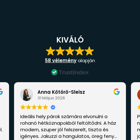
KIVÁLÓ
58 vélemény
alapján
na Kőtörő-Sleisz
Kőtörő Nánd
Május 2026
31 Május 2026
ly párok számára elvonulni a
Párok számára tökél
köznapokból feltöltődni. A ház
nyújt a vendégház. 
per jól felszerelt, tiszta és
maximálisan felszerel
akuzzi a hangulatos, öreg fenyők
jakuzzi pedig a hab a