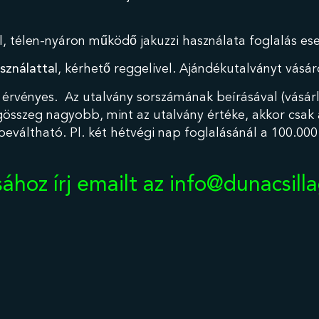
l, télen-nyáron működő jakuzzi használata foglalás es
sználattal
, kérhető reggelivel. Ajándékutalványt vásá
g érvényes. Az utalvány sorszámának beírásával (vásárlá
gösszeg nagyobb, mint az utalvány értéke, akkor csak 
eváltható. Pl. két hétvégi nap foglalásánál a 100.000 
ához írj emailt az info@dunacsill