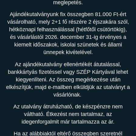
meglepetés.
Ajándékutalványunk fix összegben 81.000 Ft-ért
vásárolható, mely 2+1 fő részére 2 éjszakára szól,
hétköznapi felhasználással (hétfőtől csütörtökig),
és vásárlástól 2026. december 31-ig érvényes a
kiemelt időszakok, iskolai szünetek és állami
ünnepek kivételével.
Az ajándékutalvány ellenértékét átutalással,
bankkártyás fizetéssel vagy SZÉP Kártyával lehet
kiegyenlíteni. Az összeg megérkezése után
elkészítjük, majd e-mailben elküldjük az utalványt a
vásárlónak.
Az utalvány átruházható, de készpénzre nem
váltható. Étkezést nem tartalmaz, az
idegenforgalmit már tartalmazza az ár.
Ha az alábbiaktól eltérő összegben szeretnél