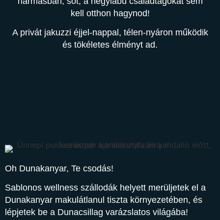
hármasban, sőt, a négylábú családtagokat sem
kell otthon hagynod!
A privát jakuzzi éjjel-nappal, télen-nyáron működik
és tökéletes élményt ad.
Oh Dunakanyar, Te csodás!
Sablonos wellness szállodák helyett merüljetek el a
Dunakanyar makulátlanul tiszta környezetében, és
lépjetek be a Dunacsillag varázslatos világába!