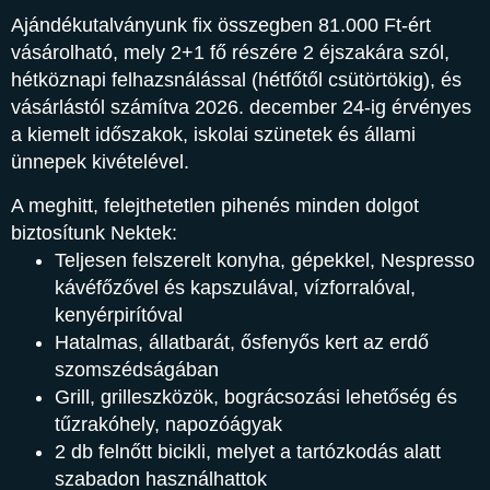
Ajándékutalványunk fix összegben 81.000 Ft-ért
vásárolható, mely 2+1 fő részére 2 éjszakára szól,
hétköznapi felhazsnálással (hétfőtől csütörtökig), és
vásárlástól számítva 2026. december 24-ig érvényes
a kiemelt időszakok, iskolai szünetek és állami
ünnepek kivételével.
A meghitt, felejthetetlen pihenés minden dolgot
biztosítunk Nektek:
Teljesen felszerelt konyha, gépekkel, Nespresso
kávéfőzővel és kapszulával, vízforralóval,
kenyérpirítóval
Hatalmas, állatbarát, ősfenyős kert az erdő
szomszédságában
Grill, grilleszközök, bográcsozási lehetőség és
tűzrakóhely, napozóágyak
2 db felnőtt bicikli
, melyet a tartózkodás alatt
szabadon használhattok