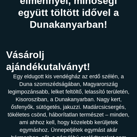
élménnyel, minőségi
együtt töltött idővel a
Dunakanyarban!
Vásárolj
ajándékutalványt!
Egy eldugott kis vendégház az erdő szélén, a
Duna szomszédságában, Magyarország
legimpozánsabb, lelket feltöltő, lelassító területén,
Kisorosziban, a Dunakanyarban. Nagy kert,
ősfenyők, sütögetés, jakuzzi. Madárcsicsergés,
tökéletes csönd, háborítatlan természet – minden,
ami ahhoz kell, hogy közelebb kerüljetek
egymáshoz. Ünnepeljétek egymást akár